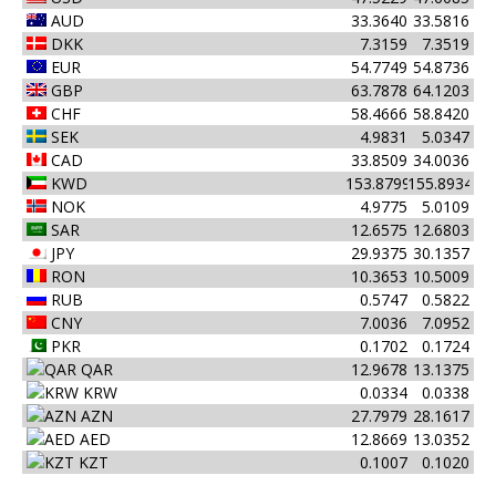
AUD
33.3640
33.5816
DKK
7.3159
7.3519
EUR
54.7749
54.8736
GBP
63.7878
64.1203
CHF
58.4666
58.8420
SEK
4.9831
5.0347
CAD
33.8509
34.0036
KWD
153.8799
155.8934
NOK
4.9775
5.0109
SAR
12.6575
12.6803
JPY
29.9375
30.1357
RON
10.3653
10.5009
RUB
0.5747
0.5822
CNY
7.0036
7.0952
PKR
0.1702
0.1724
QAR
12.9678
13.1375
KRW
0.0334
0.0338
AZN
27.7979
28.1617
AED
12.8669
13.0352
KZT
0.1007
0.1020