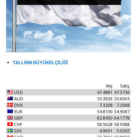
TALLİNN BÜYÜKELÇİLİĞİ
Alış
Satış
USD
47.4881
47.5736
AUD
33.3826
33.6003
DKK
7.3208
7.3568
EUR
54.8100
54.9087
GBP
63.8450
64.1778
CHF
58.5628
58.9388
SEK
4.9691
5.0205