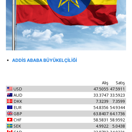
ADDİS ABABA BÜYÜKELÇİLİĞİ
Alış
Satış
USD
47.5055
47.5911
AUD
33.3747
33.5923
DKK
7.3239
7.3599
EUR
54.8356
54.9344
GBP
63.8407
64.1736
CHF
58.5831
58.9592
SEK
4.9922
5.0438