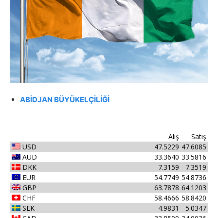
ABİDJAN BÜYÜKELÇİLİĞİ
Alış
Satış
USD
47.5229
47.6085
AUD
33.3640
33.5816
DKK
7.3159
7.3519
EUR
54.7749
54.8736
GBP
63.7878
64.1203
CHF
58.4666
58.8420
SEK
4.9831
5.0347