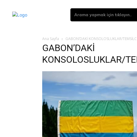
Arama yapmak için tıklayın..
Ana Sayfa
GABON’DAKİ KONSOLOSLUKLAR/TEMSİLCİ
GABON’DAKİ
KONSOLOSLUKLAR/TEM