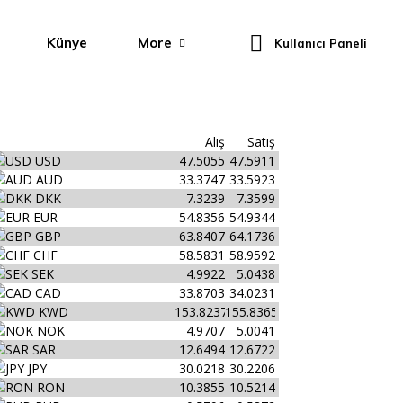
Künye
More
Kullanıcı Paneli
Alış
Satış
USD
47.5055
47.5911
AUD
33.3747
33.5923
DKK
7.3239
7.3599
EUR
54.8356
54.9344
GBP
63.8407
64.1736
CHF
58.5831
58.9592
SEK
4.9922
5.0438
CAD
33.8703
34.0231
KWD
153.8237
155.8365
NOK
4.9707
5.0041
SAR
12.6494
12.6722
JPY
30.0218
30.2206
RON
10.3855
10.5214