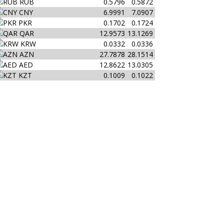
RUB
0.5796
0.5872
CNY
6.9991
7.0907
PKR
0.1702
0.1724
QAR
12.9573
13.1269
KRW
0.0332
0.0336
AZN
27.7878
28.1514
AED
12.8622
13.0305
KZT
0.1009
0.1022