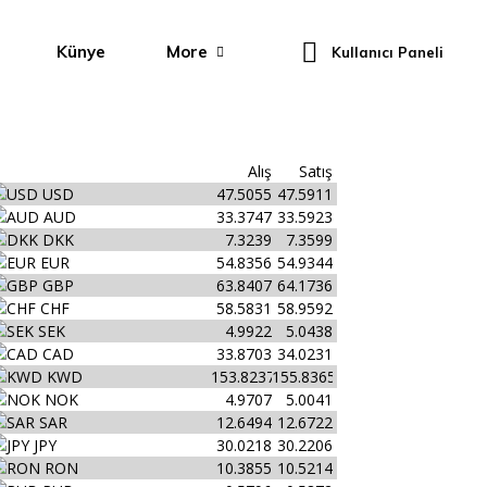
Künye
More
Kullanıcı Paneli
Alış
Satış
USD
47.5055
47.5911
AUD
33.3747
33.5923
DKK
7.3239
7.3599
EUR
54.8356
54.9344
GBP
63.8407
64.1736
CHF
58.5831
58.9592
SEK
4.9922
5.0438
CAD
33.8703
34.0231
KWD
153.8237
155.8365
NOK
4.9707
5.0041
SAR
12.6494
12.6722
JPY
30.0218
30.2206
RON
10.3855
10.5214