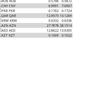
RUB
0.5796
0.5872
CNY
6.9991
7.0907
PKR
0.1702
0.1724
QAR
12.9573
13.1269
KRW
0.0332
0.0336
AZN
27.7878
28.1514
AED
12.8622
13.0305
KZT
0.1009
0.1022