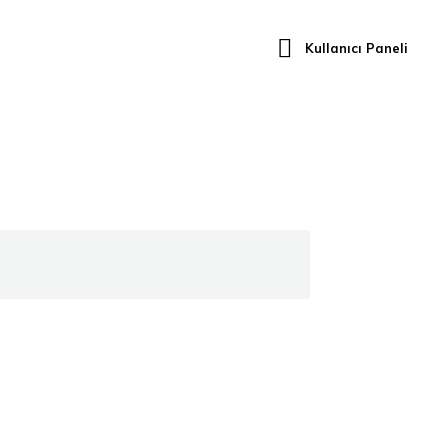
Künye
İletişim
Dış Temsilciliklerimiz
Kullanıcı Paneli