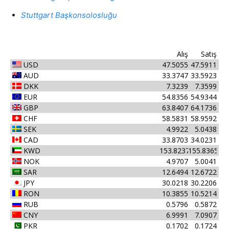
Stuttgart Başkonsolosluğu
Alış
Satış
USD
47.5055
47.5911
AUD
33.3747
33.5923
DKK
7.3239
7.3599
EUR
54.8356
54.9344
GBP
63.8407
64.1736
CHF
58.5831
58.9592
SEK
4.9922
5.0438
CAD
33.8703
34.0231
KWD
153.8237
155.8365
NOK
4.9707
5.0041
SAR
12.6494
12.6722
JPY
30.0218
30.2206
RON
10.3855
10.5214
RUB
0.5796
0.5872
CNY
6.9991
7.0907
PKR
0.1702
0.1724