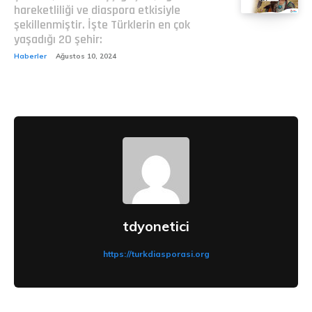
hareketliliği ve diaspora etkisiyle
şekillenmiştir. İşte Türklerin en çok
yaşadığı 20 şehir:
Haberler
Ağustos 10, 2024
tdyonetici
https://turkdiasporasi.org