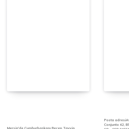
Çukurova Uluslararası
SAO PAU
Havalimanı’na ilk yolcu uçağı
BAŞKON
indi
Posta adresiAv
Conjunto 42, B
Mersin'de Cumhurbaşkanı Recep Tayyip