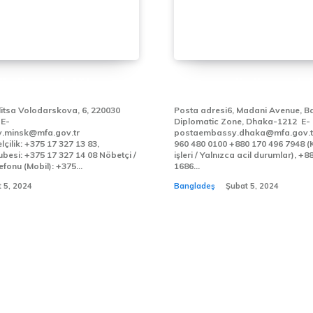
ÜYÜKELÇİLİĞİ
DAKKA BÜYÜKELÇİLİ
itsa Volodarskova, 6, 220030
Posta adresi6, Madani Avenue, B
-
Diplomatic Zone, Dhaka-1212 E-
.minsk@mfa.gov.tr
postaembassy.dhaka@mfa.gov.tr Telefon+ 8
çilik: +375 17 327 13 83,
960 480 0100 +880 170 496 7948 (Konsolosluk
i: +375 17 327 14 08 Nöbetçi /
işleri / Yalnızca acil durumlar), +880 173 339
fonu (Mobil): +375...
1686...
 5, 2024
Bangladeş
Şubat 5, 2024