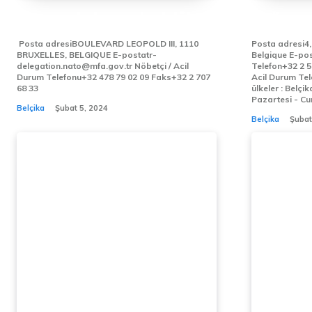
NATO DAİMİ TEMSİLCİLİĞİ
BRÜKSEL
Posta adresiBOULEVARD LEOPOLD III, 1110
Posta adresi4,
BRUXELLES, BELGIQUE E-postatr-
Belgique E-postaembassy.brussels@mfa.gov.tr
delegation.nato@mfa.gov.tr Nöbetçi / Acil
Telefon+32 2 5061
Durum Telefonu+32 478 79 02 09 Faks+32 2 707
Acil Durum Telefo
68 33
ülkeler : Belçika ÇALIŞMA SAATLERİ:
Belçika
Şubat 5, 2024
Belçika
Şubat