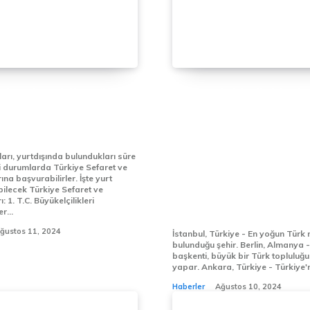
nda Ulaşabileceğiniz
Dünyadaki Türkleri
e Ait Sefaret ve
olarak yaşadığı şehir
luklar
özellikle işçi göçleri
hareketliliği ve dia
arı, yurtdışında bulundukları süre
i durumlarda Türkiye Sefaret ve
etkisiyle şekillenmişt
na başvurabilirler. İşte yurt
Türklerin en çok yaş
bilecek Türkiye Sefaret ve
kleri
şehir:
r...
ğustos 11, 2024
İstanbul, Türkiye - En yoğun Türk
bulunduğu şehir. Berlin, Almanya - Almanya'nın
başkenti, büyük bir Türk topluluğu
yapar. Ankara, Türkiye - Türkiye
Haberler
Ağustos 10, 2024