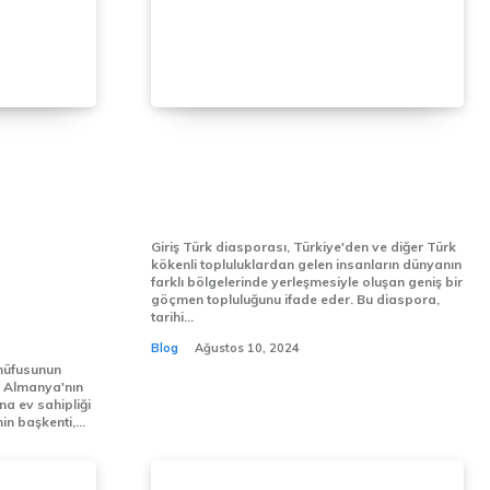
n yoğun
Türk Diasporası: Kökenleri,
ler,
Kültürel Etkileri ve Günümüz
, öğrenci
Rolü
spora
Giriş Türk diasporası, Türkiye'den ve diğer Türk
ir. İşte
kökenli topluluklardan gelen insanların dünyanın
farklı bölgelerinde yerleşmesiyle oluşan geniş bir
adığı 20
göçmen topluluğunu ifade eder. Bu diaspora,
tarihi...
Blog
Ağustos 10, 2024
 nüfusunun
na ev sahipliği
'nin başkenti,...