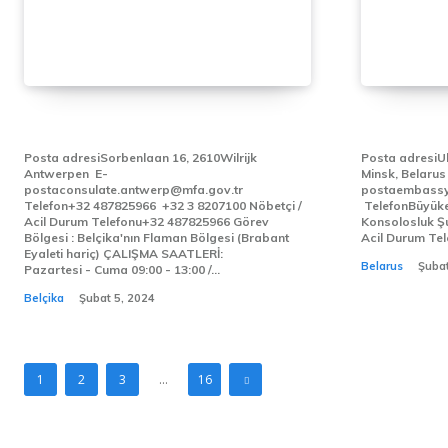
ANVERS BAŞKONSOLOSLUĞU
MINSK B
Posta adresiSorbenlaan 16, 2610Wilrijk
Posta adresiUl
Antwerpen E-
Minsk, Belarus E
postaconsulate.antwerp@mfa.gov.tr
postaembassy
Telefon+32 487825966 +32 3 8207100 Nöbetçi /
TelefonBüyükel
Acil Durum Telefonu+32 487825966 Görev
Konsolosluk Şubes
Bölgesi : Belçika'nın Flaman Bölgesi (Brabant
Acil Durum Tele
Eyaleti hariç) ÇALIŞMA SAATLERİ:
Belarus
Şubat
Pazartesi - Cuma 09:00 - 13:00 /...
Belçika
Şubat 5, 2024
1
2
3
...
16