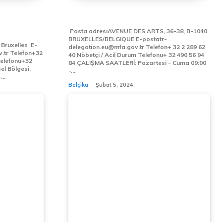
AVBİR DAİMİ TEMSİLCİLİĞİ
Posta adresiAVENUE DES ARTS, 36-38, B-1040
BRUXELLES/BELGIQUE E-postatr-
ruxelles E-
delegation.eu@mfa.gov.tr Telefon+ 32 2 289 62
on+32
40 Nöbetçi / Acil Durum Telefonu+ 32 490 56 94
84 ÇALIŞMA SAATLERİ: Pazartesi - Cuma 09:00
-...
..
Belçika
Şubat 5, 2024