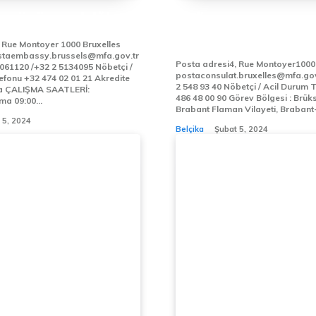
 BÜYÜKELÇİLİĞİ
BRÜKSEL
BAŞKONSOLOSLUĞU
 Rue Montoyer 1000 Bruxelles
Posta adresi4, Rue Montoyer1000 B
120 /+32 2 5134095 Nöbetçi /
postaconsulat.bruxelles@mfa.gov.tr Telef
nu +32 474 02 01 21 Akredite
2 548 93 40 Nöbetçi / Acil Durum Telefonu+32
486 48 00 90 Görev Bölgesi : Brüksel Bölgesi,
Pazartesi - Cuma 09:00...
Brabant Flaman Vilayeti, Brabant-.
 5, 2024
Belçika
Şubat 5, 2024