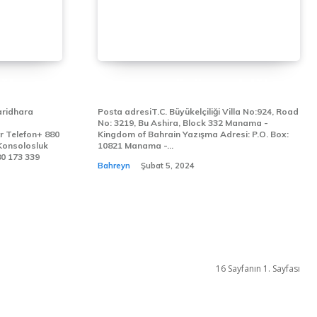
Ğİ
MANAMA BÜYÜKELÇİLİĞİ
aridhara
Posta adresiT.C. Büyükelçiliği Villa No:924, Road
No: 3219, Bu Ashira, Block 332 Manama -
80
Kingdom of Bahrain Yazışma Adresi: P.O. Box:
10821 Manama -...
Bahreyn
Şubat 5, 2024
16 Sayfanın 1. Sayfası