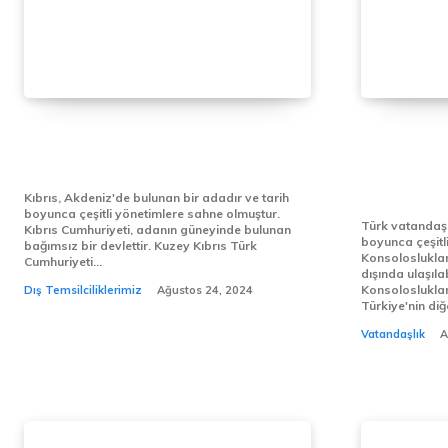
KIBRIS VATANDAŞLIĞI İÇİN
Yurtdışı
NELER GEREKİR?
Türkiye’y
Konsolos
Kıbrıs, Akdeniz'de bulunan bir adadır ve tarih
boyunca çeşitli yönetimlere sahne olmuştur.
Türk vatandaşl
Kıbrıs Cumhuriyeti, adanın güneyinde bulunan
boyunca çeşitl
bağımsız bir devlettir. Kuzey Kıbrıs Türk
Konsoloslukları
Cumhuriyeti...
dışında ulaşıla
Konsoloslukları: 1. T.C. Büyükelçili
Dış Temsilciliklerimiz
Ağustos 24, 2024
Türkiye'nin diğe
Vatandaşlık
A