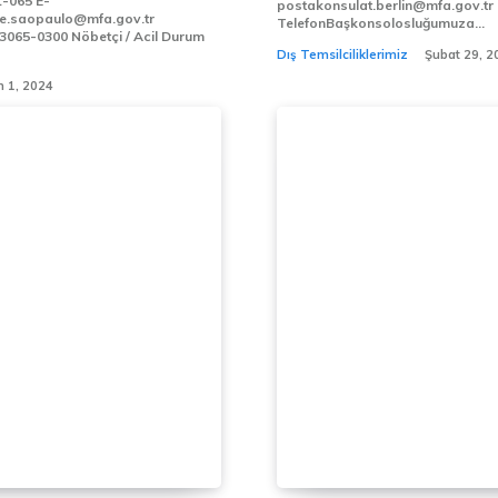
065 E-
postakonsulat.berlin@mfa.gov.tr
e.saopaulo@mfa.gov.tr
TelefonBaşkonsolosluğumuza...
öbetçi / Acil Durum
Dış Temsilciliklerimiz
Şubat 29, 2
n 1, 2024