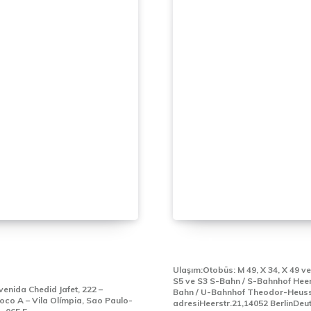
LO
BERLİN BAŞKONSO
SOLOSLUĞU
Ulaşım:Otobüs: M 49, X 34, X 49 v
S5 ve S3 S-Bahn / S-Bahnhof Heer
enida Chedid Jafet, 222 –
Bahn / U-Bahnhof Theodor-Heuss Plat
loco A – Vila Olímpia, Sao Paulo-
adresiHeerstr.21,14052 BerlinDeuts