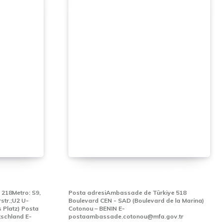
LOSLUĞU
KOTONU BÜYÜKELÇİLİĞİ
e 218Metro: S9,
Posta adresiAmbassade de Türkiye 518
str.;U2 U-
Boulevard CEN - SAD (Boulevard de la Marina)
z) Posta
Cotonou – BENIN E-
chland E-
postaambassade.cotonou@mfa.gov.tr