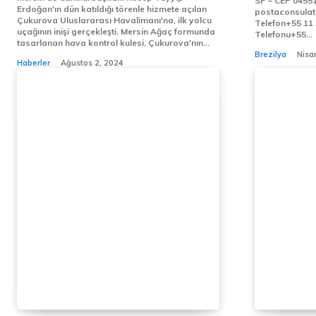
SP – CEP 04551-
Erdoğan'ın dün katıldığı törenle hizmete açılan
postaconsulat
Çukurova Uluslararası Havalimanı'na, ilk yolcu
Telefon+55 11 3065-0300 N
uçağının inişi gerçekleşti. Mersin Ağaç formunda
Telefonu+55...
tasarlanan hava kontrol kulesi, Çukurova'nın...
Brezilya
Nisa
Haberler
Ağustos 2, 2024