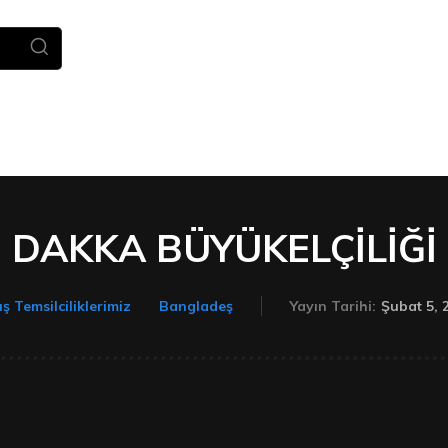
Ana Sayfa
Haberler
TÜDEV
DAKKA BÜYÜKELÇİLİĞİ
Şubat 5, 
ış Temsilciliklerimiz
Bangladeş
Yayın Tarihi: