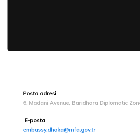
Posta adresi
6, Madani Avenue, Baridhara Diplomatic Zo
E-posta
embassy.dhaka@mfa.gov.tr