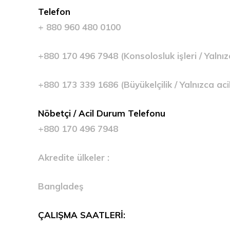
Telefon
+ 880 960 480 0100
+880 170 496 7948 (Konsolosluk işleri / Yalnız
+880 173 339 1686 (Büyükelçilik / Yalnızca aci
Nöbetçi / Acil Durum Telefonu
+880 170 496 7948
Akredite ülkeler :
Bangladeş
ÇALIŞMA SAATLERİ: