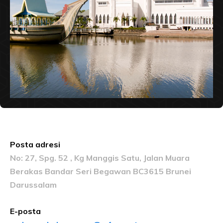
Posta adresi
No: 27, Spg. 52 , Kg Manggis Satu, Jalan Muara
Berakas Bandar Seri Begawan BC3615 Brunei
Darussalam
E-posta