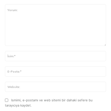
Yorum:
İsi
E-
Pos
Web
Ismimi, e-postamı ve web sitemi bir dahaki sefere bu
tarayıcıya kaydet.