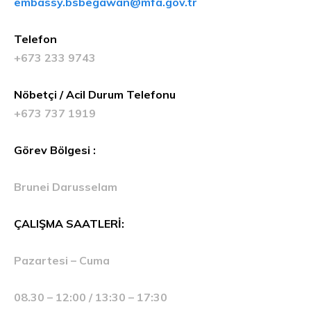
embassy.bsbegawan@mfa.gov.tr
Telefon
+673 233 9743
Nöbetçi / Acil Durum Telefonu
+673 737 1919
Görev Bölgesi :
Brunei Darusselam
ÇALIŞMA SAATLERİ:
Pazartesi – Cuma
08.30 – 12:00 / 13:30 – 17:30