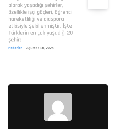
olarak yaşadığı şehirler,
özellikle işçi göçleri, öğrenci
hareketliliği ve diaspora
etkisiyle şekillenmiştir. İşte
Türklerin en çok yaşadığı 20
şehir:
Haberler
Ağustos 10, 2024