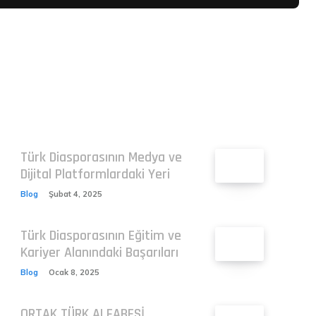
Related
Türk Diasporasının Medya ve
Dijital Platformlardaki Yeri
Blog
Şubat 4, 2025
Türk Diasporasının Eğitim ve
Kariyer Alanındaki Başarıları
Blog
Ocak 8, 2025
ORTAK TÜRK ALFABESİ