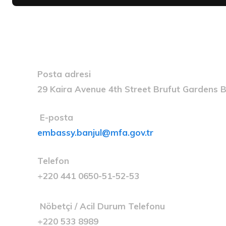
Posta adresi
29 Kaira Avenue 4th Street Brufut Gardens
E-posta
embassy.banjul@mfa.gov.tr
Telefon
+220 441 0650-51-52-53
Nöbetçi / Acil Durum Telefonu
+220 533 8989