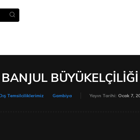
Ana Sayfa
Haberler
TÜDEV
BANJUL BÜYÜKELÇİLİĞİ
Ocak 7, 2
Dış Temsilciliklerimiz
Gambiya
Yayın Tarihi: