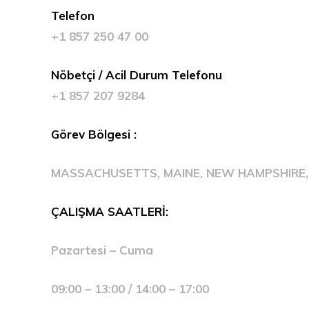
Telefon
+1 857 250 47 00
Nöbetçi / Acil Durum Telefonu
+1 857 207 9284
Görev Bölgesi :
MASSACHUSETTS, MAINE, NEW HAMPSHIRE,
ÇALIŞMA SAATLERİ:
Pazartesi – Cuma
09:00 – 13:00 / 14:00 – 17:00