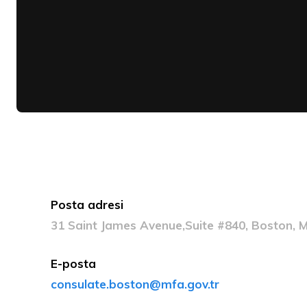
Posta adresi
31 Saint James Avenue,Suite #840, Boston, 
E-posta
consulate.boston@mfa.gov.tr