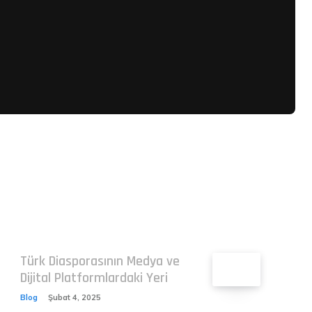
Related
Türk Diasporasının Medya ve
Dijital Platformlardaki Yeri
Blog
Şubat 4, 2025