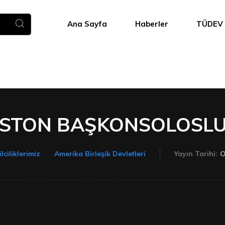
Ana Sayfa
Haberler
TÜDEV
STON BAŞKONSOLOSL
O
lciliklerimiz
Amerika Birleşik Devletleri
Yayın Tarihi: