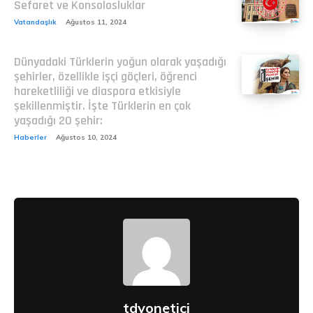
Sefaret ve Konsolosluklar
Vatandaşlık
Ağustos 11, 2024
Dünyadaki Türklerin yoğun olarak yaşadığı
şehirler, özellikle işçi göçleri, öğrenci
hareketliliği ve diaspora etkisiyle
şekillenmiştir. İşte Türklerin en çok
yaşadığı 20 şehir:
Haberler
Ağustos 10, 2024
tdyonetici