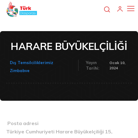
HARARE BÜYÜKELÇİLİĞİ
Dış Temsilciliklerimiz
Yayın
Ocak 10,
2024
Tarihi:
Zimbabve
Posta adresi
Türkiye Cumhuriyeti Harare Büyükelçiliği 15,