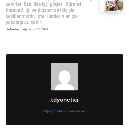
şehirler, özellikle işçi göçleri, öğrenci
hareketliliği ve diaspora etkisiyle
şekillenmiştir. İşte Türklerin en çok
yaşadığı 20 şehir:
Haberler
Ağustos 10, 2024
tdyonetici
https://turkdiasporasi.org