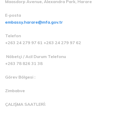
Maasdorp Avenue, Alexandra Park, Harare
E-posta
embassy.harare@mfa.gov.tr
Telefon
+263 24 279 97 61 +263 24 279 97 62
Nöbetçi / Acil Durum Telefonu
+263 78 826 31 38
Görev Bölgesi :
Zimbabve
ÇALIŞMA SAATLERİ: