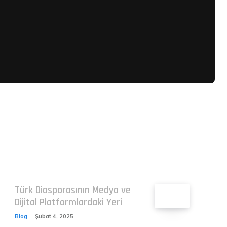
Related
Türk Diasporasının Medya ve
Dijital Platformlardaki Yeri
Blog
Şubat 4, 2025