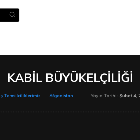
Ana Sayfa
Haberler
TÜDEV
KABİL BÜYÜKELÇİLİĞİ
Şubat 4, 
ş Temsilciliklerimiz
Afganistan
Yayın Tarihi: