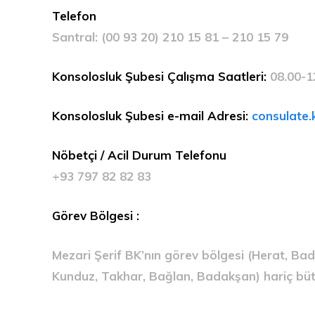
Telefon
Santral: (00 93 20) 210 15 81 – 210 15 79
Konsolosluk Şubesi Çalışma Saatleri:
08.00-12
Konsolosluk Şubesi e-mail Adresi:
consulate.
Nöbetçi / Acil Durum Telefonu
+93 797 82 82 83
Görev Bölgesi :
Mezari Şerif BK’nın görev bölgesi (Herat, Bad
Kunduz, Takhar, Bağlan, Badakşan) hariç bü