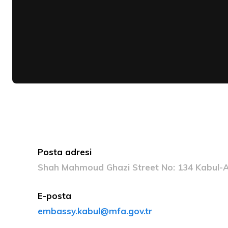
Posta adresi
Shah Mahmoud Ghazi Street No: 134 Kabul-
E-posta
embassy.kabul@mfa.gov.tr