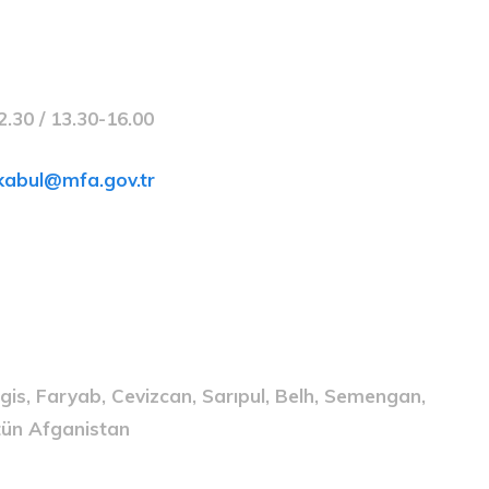
.30 / 13.30-16.00
kabul@mfa.gov.tr
gis, Faryab, Cevizcan, Sarıpul, Belh, Semengan,
tün Afganistan