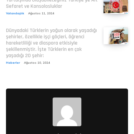
Sefaret ve Konsolosluklar
Vatandaşlık
Ağustos 11, 2024
Dünyadaki Türklerin yoğun olarak yaşadığı
şehirler, özellikle işçi göçleri, öğrenci
hareketliliği ve diaspora etkisiyle
şekillenmiştir. İşte Türklerin en çok
yaşadığı 20 şehir:
Haberler
Ağustos 10, 2024