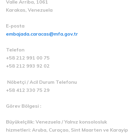
Valle Arriba, 1061
Karakas, Venezuela
E-posta
embajada.caracas@mfa.gov.tr
Telefon
+58 212 991 00 75
+58 212 993 92 02
Nöbetçi / Acil Durum Telefonu
+58 412 330 75 29
Görev Bölgesi :
Büyükelçilik: Venezuela / Yalnız konsolosluk
hizmetleri: Aruba, Curaçao, Sint Maarten ve Karayip