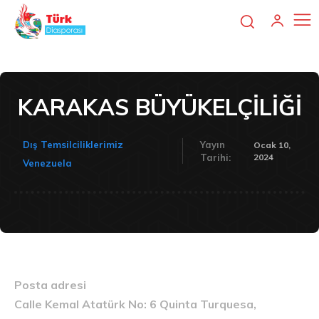
KARAKAS BÜYÜKELÇİLİĞİ
Dış Temsilciliklerimiz
Yayın
Ocak 10,
2024
Tarihi:
Venezuela
Posta adresi
Calle Kemal Atatürk No: 6 Quinta Turquesa,