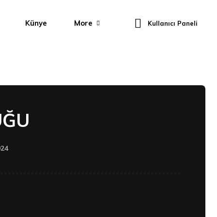
Künye
More
Kullanıcı Paneli
UĞU
024