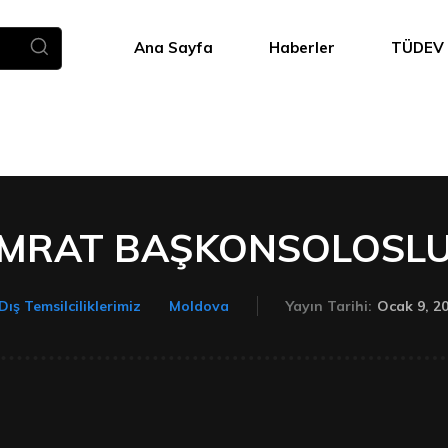
Ana Sayfa
Haberler
TÜDEV
MRAT BAŞKONSOLOSL
Ocak 9, 2
Dış Temsilciliklerimiz
Moldova
Yayın Tarihi: