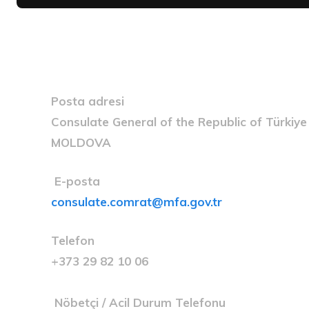
Posta adresi
Consulate General of the Republic of Türkiye 
MOLDOVA
E-posta
consulate.comrat@mfa.gov.tr
Telefon
+373 29 82 10 06
Nöbetçi / Acil Durum Telefonu