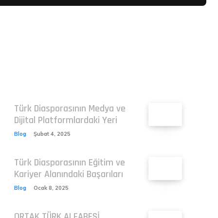
Related
Türk Diasporasının Medya ve
Dijital Platformlardaki Yeri
Blog
Şubat 4, 2025
Türk Diasporasının Eğitim ve
Kariyer Alanındaki Başarıları
Blog
Ocak 8, 2025
ORTAK TÜRK ALFABESİ