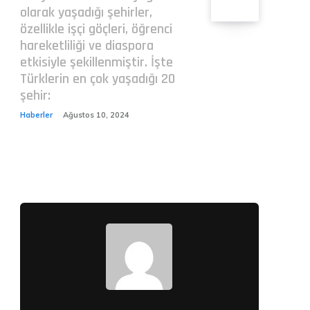
olarak yaşadığı şehirler,
özellikle işçi göçleri, öğrenci
hareketliliği ve diaspora
etkisiyle şekillenmiştir. İşte
Türklerin en çok yaşadığı 20
şehir:
Haberler
Ağustos 10, 2024