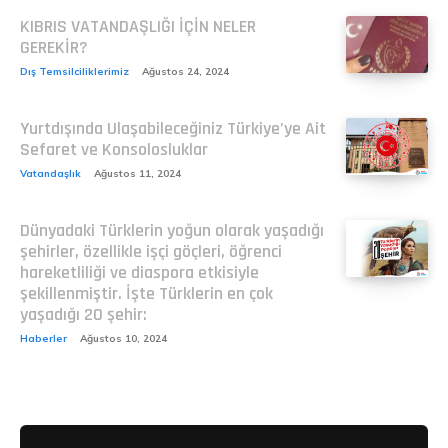
KIBRIS VATANDAŞLIĞI İÇİN NELER
GEREKİR?
Dış Temsilciliklerimiz
Ağustos 24, 2024
Yurtdışında Ulaşabileceğiniz Türkiye’ye Ait
Sefaret ve Konsolosluklar
Vatandaşlık
Ağustos 11, 2024
Dünyadaki Türklerin yoğun olarak yaşadığı
şehirler, özellikle işçi göçleri, öğrenci
hareketliliği ve diaspora etkisiyle
şekillenmiştir. İşte Türklerin en çok
yaşadığı 20 şehir:
Haberler
Ağustos 10, 2024