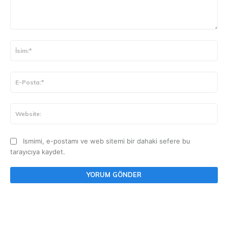
Yorum:
İsi
E-
Pos
Web
Ismimi, e-postamı ve web sitemi bir dahaki sefere bu
tarayıcıya kaydet.