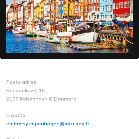
Posta adresi
Rosbaeksvej 15
2100 Kobenhavn Ø Danmark
E-posta
embassy.copenhagen@mfa.gov.tr