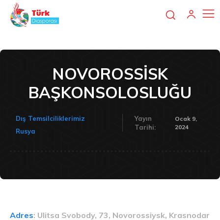
NOVOROSSİSK
BAŞKONSOLOSLUĞU
Dış Temsilciliklerimiz
Yayın
Ocak 9,
2024
Tarihi:
Rusya
Adres
:
Ulitsa Svobody, 73, Novorossiysk, Krasnodar