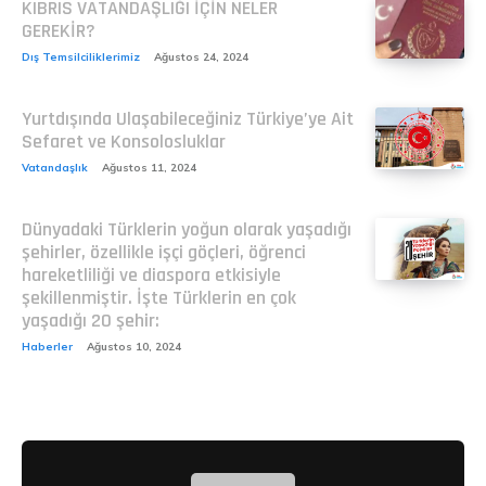
KIBRIS VATANDAŞLIĞI İÇİN NELER
GEREKİR?
Dış Temsilciliklerimiz
Ağustos 24, 2024
Yurtdışında Ulaşabileceğiniz Türkiye’ye Ait
Sefaret ve Konsolosluklar
Vatandaşlık
Ağustos 11, 2024
Dünyadaki Türklerin yoğun olarak yaşadığı
şehirler, özellikle işçi göçleri, öğrenci
hareketliliği ve diaspora etkisiyle
şekillenmiştir. İşte Türklerin en çok
yaşadığı 20 şehir:
Haberler
Ağustos 10, 2024