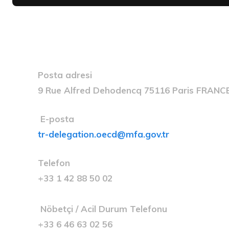
Posta adresi
9 Rue Alfred Dehodencq 75116 Paris FRAN
E-posta
tr-delegation.oecd@mfa.gov.tr
Telefon
+33 1 42 88 50 02
Nöbetçi / Acil Durum Telefonu
+33 6 46 63 02 56