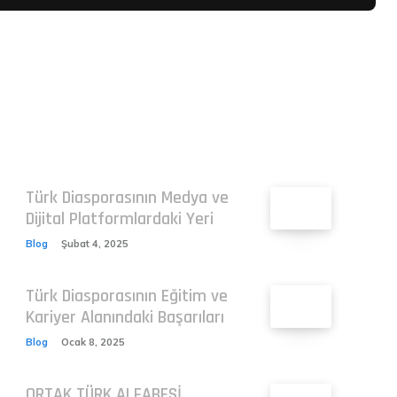
Related
Türk Diasporasının Medya ve
Dijital Platformlardaki Yeri
Blog
Şubat 4, 2025
Türk Diasporasının Eğitim ve
Kariyer Alanındaki Başarıları
Blog
Ocak 8, 2025
ORTAK TÜRK ALFABESİ