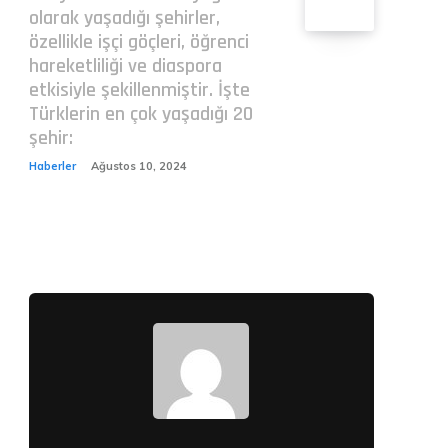
olarak yaşadığı şehirler,
özellikle işçi göçleri, öğrenci
hareketliliği ve diaspora
etkisiyle şekillenmiştir. İşte
Türklerin en çok yaşadığı 20
şehir:
Haberler
Ağustos 10, 2024