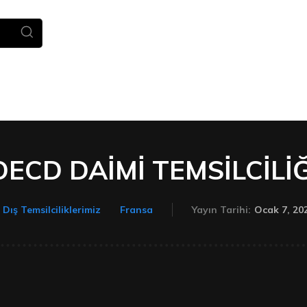
Ana Sayfa
Haberler
TÜDEV
OECD DAİMİ TEMSİLCİLİĞ
Ocak 7, 20
Dış Temsilciliklerimiz
Fransa
Yayın Tarihi: