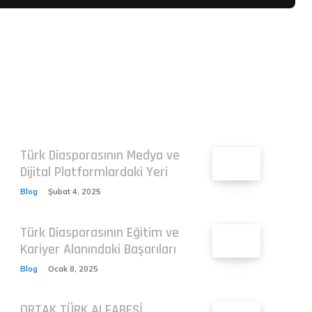
Related
Türk Diasporasının Medya ve
Dijital Platformlardaki Yeri
Blog
Şubat 4, 2025
Türk Diasporasının Eğitim ve
Kariyer Alanındaki Başarıları
Blog
Ocak 8, 2025
ORTAK TÜRK ALFABESİ