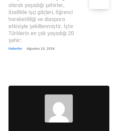
olarak yaşadığı şehirler,
özellikle işçi göçleri, öğrenci
hareketliliği ve diaspora
etkisiyle şekillenmiştir. İşte
Türklerin en çok yaşadığı 20
şehir:
Haberler
Ağustos 10, 2024