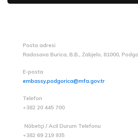
Posta adresi
Radosava Burica, B.B., Zabjelo, 81000, Pod
E-posta
embassy.podgorica@mfa.gov.tr
Telefon
+382 20 445 700
Nöbetçi / Acil Durum Telefonu
+382 69 219 935