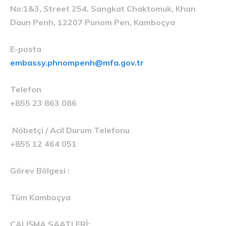
No:1&3, Street 254, Sangkat Chaktomuk, Khan
Daun Penh, 12207 Punom Pen, Kamboçya
E-posta
embassy.phnompenh@mfa.gov.tr
Telefon
+855 23 863 086
Nöbetçi / Acil Durum Telefonu
+855 12 464 051
Görev Bölgesi :
Tüm Kamboçya
ÇALIŞMA SAATLERİ: