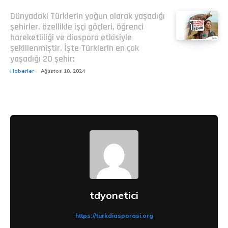
Dünyadaki Türklerin yoğun olarak yaşadığı
şehirler, özellikle işçi göçleri, öğrenci
hareketliliği ve diaspora etkisiyle
şekillenmiştir. İşte Türklerin en çok
yaşadığı 20 şehir:
Haberler
Ağustos 10, 2024
tdyonetici
https://turkdiasporasi.org