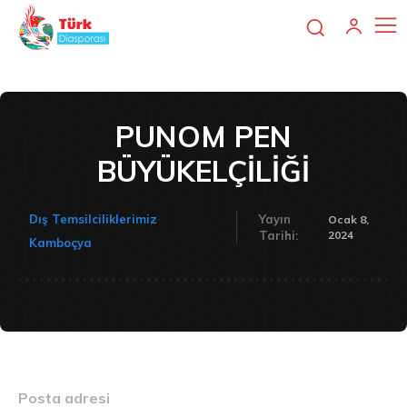
PUNOM PEN
BÜYÜKELÇİLİĞİ
Dış Temsilciliklerimiz
Yayın
Ocak 8,
2024
Tarihi:
Kamboçya
Posta adresi