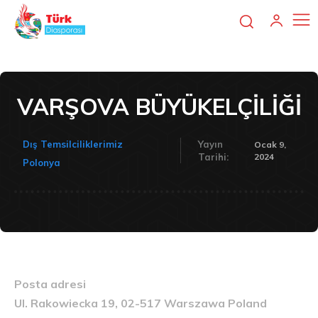
VARŞOVA BÜYÜKELÇİLİĞİ
Dış Temsilciliklerimiz
Yayın
Ocak 9,
2024
Tarihi:
Polonya
Posta adresi
Ul. Rakowiecka 19, 02-517 Warszawa Poland