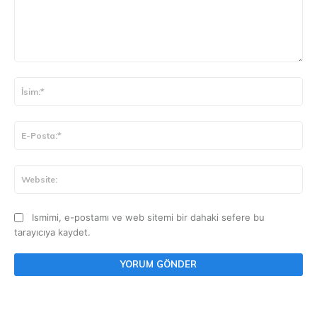
Yorum:
İsi
E-
Pos
Web
Ismimi, e-postamı ve web sitemi bir dahaki sefere bu
tarayıcıya kaydet.