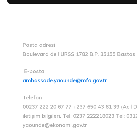
Posta adresi
Boulevard de l’URSS 1782 B.P. 35155 Basto
E-posta
ambassade.yaounde@mfa.gov.tr
Telefon
00237 222 20 67 77 +237 650 43 61 39 (Acil D
iletişim bilgileri. Tel: 0237 222218023 Tel: 0
yaounde@ekonomi.gov.tr