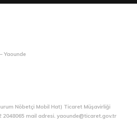
s – Yaounde
urum Nöbetçi Mobil Hat) Ticaret Müşavirliği
312 2048065 mail adresi. yaounde@ticaret.gov.tr