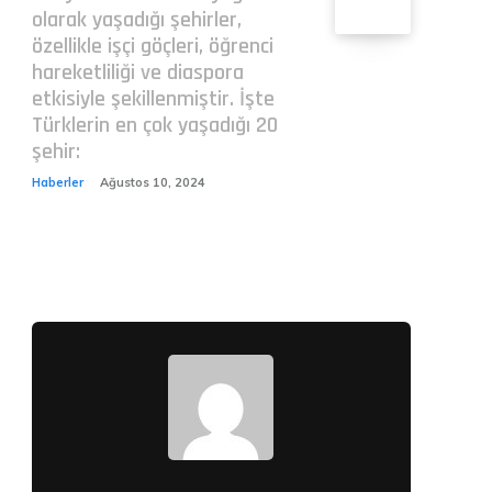
olarak yaşadığı şehirler,
özellikle işçi göçleri, öğrenci
hareketliliği ve diaspora
etkisiyle şekillenmiştir. İşte
Türklerin en çok yaşadığı 20
şehir:
Haberler
Ağustos 10, 2024