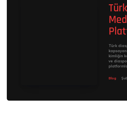
Türk
Medy
Plat
Türk dias
kapsayan 
kimliğin k
ve diaspo
platformla
Blog
Şub