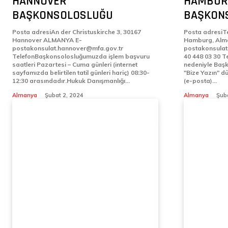
HANNOVER
HAMBUR
BAŞKONSOLOSLUĞU
BAŞKON
Posta adresiAn der Christuskirche 3, 30167
Posta adresiT
Hannover ALMANYA E-
Hamburg, Alman
postakonsulat.hannover@mfa.gov.tr
postakonsulat.ham
TelefonBaşkonsolosluğumuzda işlem başvuru
40 448 03 30 T
saatleri Pazartesi – Cuma günleri (internet
nedeniyle Baş
sayfamızda belirtilen tatil günleri hariç) 08:30-
"Bize Yazın" d
12:30 arasındadır.Hukuk Danışmanlığı...
(e-posta)...
Almanya
Şubat 2, 2024
Almanya
Şuba