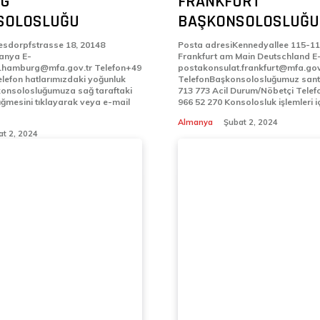
G
FRANKFURT
SOLOSLUĞU
BAŞKONSOLOSLUĞU
esdorpfstrasse 18, 20148
Posta adresiKennedyallee 115-11
ya E-
Frankfurt am Main Deutschland E-
burg@mfa.gov.tr Telefon+49
postakonsulat.frankfurt@mfa.gov
elefon hatlarımızdaki yoğunluk
TelefonBaşkonsolosluğumuz santr
konsolosluğumuza sağ taraftaki
713 773 Acil Durum/Nöbetçi Telefon No: +49 160
üğmesini tıklayarak veya e-mail
966 52 270 Konsolosluk işlemleri i
Almanya
Şubat 2, 2024
t 2, 2024