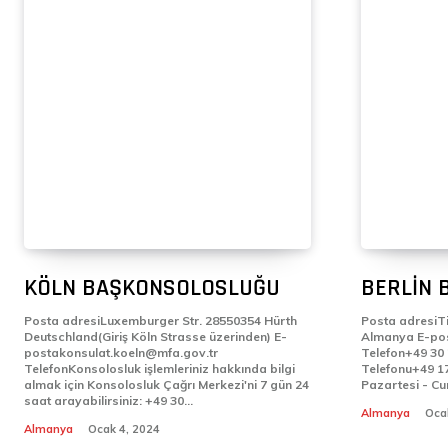
KÖLN BAŞKONSOLOSLUĞU
BERLİN 
Posta adresiLuxemburger Str. 28550354 Hürth
Posta adresiTi
Deutschland(Giriş Köln Strasse üzerinden) E-
Almanya E-postabotschaft.berlin@mfa.gov.tr
postakonsulat.koeln@mfa.gov.tr
Telefon+49 30 275 850 Nöbet
TelefonKonsolosluk işlemleriniz hakkında bilgi
Telefonu+49 177 5773429
almak için Konsolosluk Çağrı Merkezi'ni 7 gün 24
saat arayabilirsiniz: +49 30...
Almanya
Oca
Almanya
Ocak 4, 2024