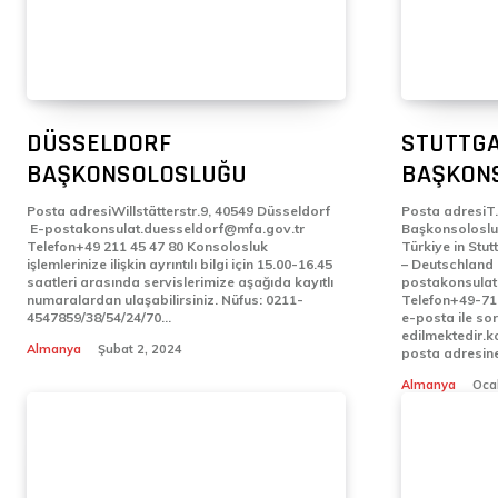
DÜSSELDORF
STUTTG
BAŞKONSOLOSLUĞU
BAŞKON
Posta adresiWillstätterstr.9, 40549 Düsseldorf
Posta adresiT.
E-postakonsulat.duesseldorf@mfa.gov.tr
Başkonsoloslu
Telefon+49 211 45 47 80 Konsolosluk
Türkiye in Stu
işlemlerinize ilişkin ayrıntılı bilgi için 15.00-16.45
– Deutschland E-
saatleri arasında servislerimize aşağıda kayıtlı
postakonsulat
numaralardan ulaşabilirsiniz. Nüfus: 0211-
Telefon+49-711-16 66 70 B
4547859/38/54/24/70...
e-posta ile sor
edilmektedir.k
Almanya
Şubat 2, 2024
posta adresine 
Almanya
Oca