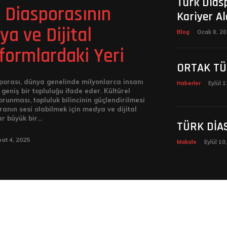
Türk Dias
 Diasporasının
Kariyer Al
a ve Dijital
Blog
Ocak 8, 2
formlardaki Yeri
ORTAK TÜ
porası, dünya genelinde milyonlarca insanı
Haberler
Eylül 
geniş bir topluluğu ifade eder. Kültürel
orunması, topluluk bilincinin güçlendirilmesi
ranın sesi olabilmek için medya ve dijital
r büyük bir...
TÜRK DİA
at 4, 2025
Makale
Eylül 10