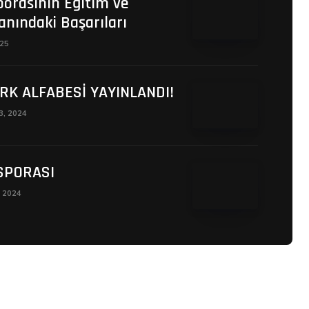
porasının Eğitim ve
anındaki Başarıları
025
RK ALFABESİ YAYINLANDI!
13, 2024
SPORASI
, 2024