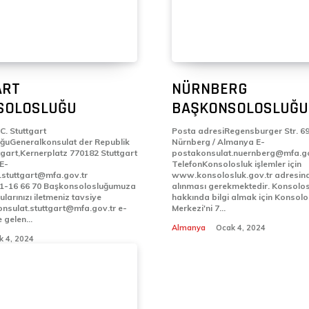
ART
NÜRNBERG
SOLOSLUĞU
BAŞKONSOLOSLUĞU
C. Stuttgart
Posta adresiRegensburger Str. 6
ğuGeneralkonsulat der Republik
Nürnberg / Almanya E-
ttgart,Kernerplatz 770182 Stuttgart
postakonsulat.nuernberg@mfa.go
TelefonKonsolosluk işlemler için
.stuttgart@mfa.gov.tr
www.konsolosluk.gov.tr adresin
aşkonsolosluğumuza
alınması gerekmektedir. Konsolosl
ularınızı iletmeniz tavsiye
hakkında bilgi almak için Konsolo
onsulat.stuttgart@mfa.gov.tr e-
Merkezi'ni 7...
gelen...
Almanya
Ocak 4, 2024
k 4, 2024