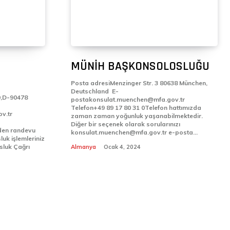
MÜNİH BAŞKONSOLOSLUĞU
Posta adresiMenzinger Str. 3 80638 München,
Deutschland E-
9,D-90478
postakonsulat.muenchen@mfa.gov.tr
Telefon+49 89 17 80 31 0Telefon hattımızda
v.tr
zaman zaman yoğunluk yaşanabilmektedir.
Diğer bir seçenek olarak sorularınızı
den randevu
konsulat.muenchen@mfa.gov.tr e-posta...
uk işlemleriniz
sluk Çağrı
Almanya
Ocak 4, 2024