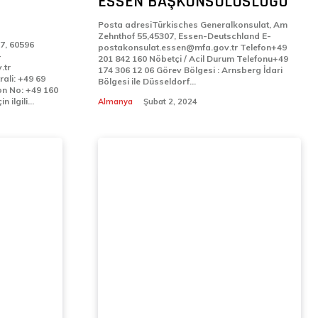
ESSEN BAŞKONSOLOSLUĞU
Posta adresiTürkisches Generalkonsulat, Am
Zehnthof 55,45307, Essen-Deutschland E-
7, 60596
postakonsulat.essen@mfa.gov.tr Telefon+49
201 842 160 Nöbetçi / Acil Durum Telefonu+49
.tr
174 306 12 06 Görev Bölgesi : Arnsberg İdari
ali: +49 69
Bölgesi ile Düsseldorf...
çin ilgili...
Almanya
Şubat 2, 2024