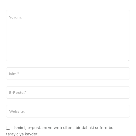
CEVAP VER
Yorum:
İsi
E-
Pos
Web
Ismimi, e-postamı ve web sitemi bir dahaki sefere bu
tarayıcıya kaydet.