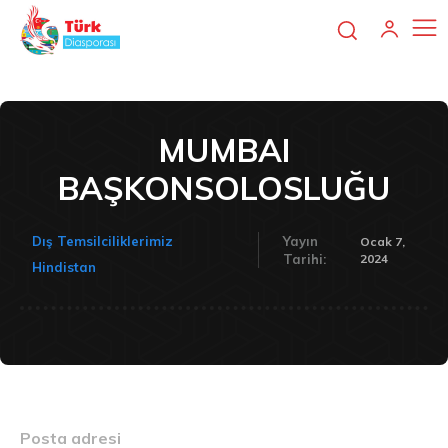
MUMBAI
BAŞKONSOLOSLUĞU
Dış Temsilciliklerimiz
Yayın
Ocak 7,
2024
Tarihi:
Hindistan
Posta adresi