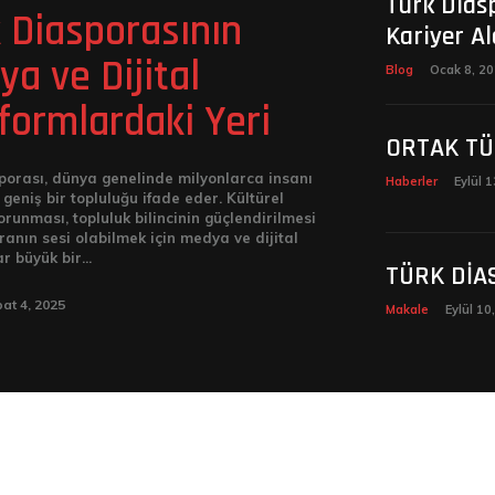
Türk Dias
 Diasporasının
Kariyer Al
a ve Dijital
Blog
Ocak 8, 2
formlardaki Yeri
ORTAK TÜ
porası, dünya genelinde milyonlarca insanı
Haberler
Eylül 
geniş bir topluluğu ifade eder. Kültürel
orunması, topluluk bilincinin güçlendirilmesi
ranın sesi olabilmek için medya ve dijital
r büyük bir...
TÜRK DİA
at 4, 2025
Makale
Eylül 10