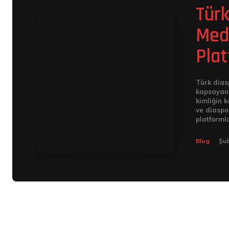
Türk
Medy
Plat
Türk dias
kapsayan 
kimliğin k
ve diaspo
platformla
Blog
Şub