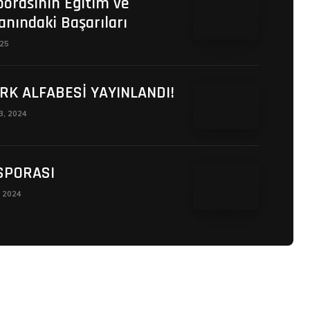
porasının Eğitim ve
anındaki Başarıları
025
RK ALFABESİ YAYINLANDI!
13, 2024
SPORASI
, 2024