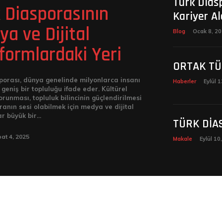
Türk Dias
 Diasporasının
Kariyer Al
a ve Dijital
Blog
Ocak 8, 2
formlardaki Yeri
ORTAK TÜ
porası, dünya genelinde milyonlarca insanı
Haberler
Eylül 
geniş bir topluluğu ifade eder. Kültürel
orunması, topluluk bilincinin güçlendirilmesi
ranın sesi olabilmek için medya ve dijital
r büyük bir...
TÜRK DİA
at 4, 2025
Makale
Eylül 10