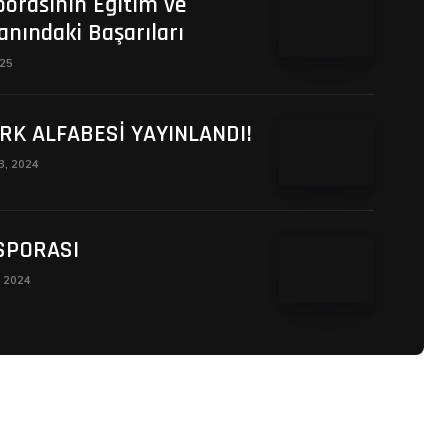
porasının Eğitim ve
anındaki Başarıları
025
RK ALFABESİ YAYINLANDI!
13, 2024
SPORASI
, 2024