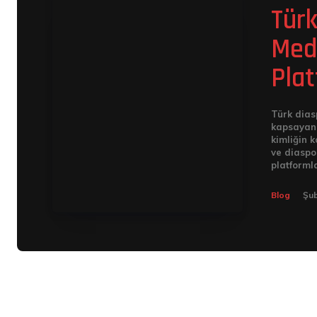
Türk
Medy
Plat
Türk dias
kapsayan 
kimliğin k
ve diaspo
platformla
Blog
Şub