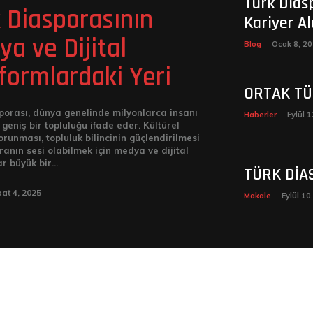
Türk Dias
 Diasporasının
Kariyer Al
a ve Dijital
Blog
Ocak 8, 2
formlardaki Yeri
ORTAK TÜ
porası, dünya genelinde milyonlarca insanı
Haberler
Eylül 
geniş bir topluluğu ifade eder. Kültürel
orunması, topluluk bilincinin güçlendirilmesi
ranın sesi olabilmek için medya ve dijital
r büyük bir...
TÜRK DİA
at 4, 2025
Makale
Eylül 10