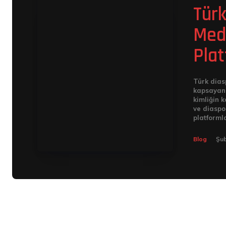
Türk
Medy
Plat
Türk dias
kapsayan 
kimliğin k
ve diaspo
platformla
Blog
Şub