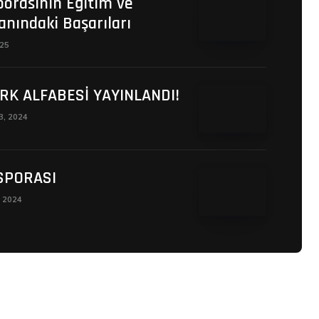
porasının Eğitim ve
anındaki Başarıları
025
RK ALFABESİ YAYINLANDI!
13, 2024
SPORASI
, 2024