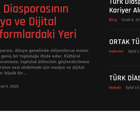
Türk Dias
 Diasporasının
Kariyer Al
a ve Dijital
Blog
Ocak 8, 2
formlardaki Yeri
ORTAK TÜ
porası, dünya genelinde milyonlarca insanı
Haberler
Eylül 
geniş bir topluluğu ifade eder. Kültürel
orunması, topluluk bilincinin güçlendirilmesi
ranın sesi olabilmek için medya ve dijital
r büyük bir...
TÜRK DİA
at 4, 2025
Makale
Eylül 10