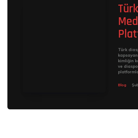
Türk
Medy
Plat
Türk dias
kapsayan 
kimliğin k
ve diaspo
platformla
Blog
Şub