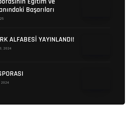
porasının Eğitim ve
anındaki Başarıları
025
RK ALFABESİ YAYINLANDI!
13, 2024
SPORASI
, 2024